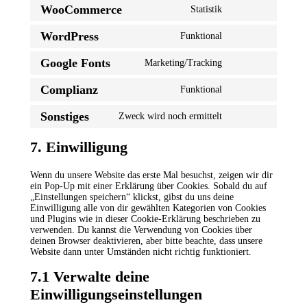
WooCommerce
Statistik
Consent
to
WordPress
Funktional
service
Consent
woocommerce
to
Google Fonts
Marketing/Tracking
service
Consent
wordpress
to
Complianz
Funktional
service
Consent
google-
to
fonts
Sonstiges
Zweck wird noch ermittelt
service
Consent
complianz
to
service
7. Einwilligung
sonstiges
Wenn du unsere Website das erste Mal besuchst, zeigen wir dir
ein Pop-Up mit einer Erklärung über Cookies. Sobald du auf
„Einstellungen speichern“ klickst, gibst du uns deine
Einwilligung alle von dir gewählten Kategorien von Cookies
und Plugins wie in dieser Cookie-Erklärung beschrieben zu
verwenden. Du kannst die Verwendung von Cookies über
deinen Browser deaktivieren, aber bitte beachte, dass unsere
Website dann unter Umständen nicht richtig funktioniert.
7.1 Verwalte deine
Einwilligungseinstellungen